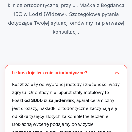
Przesympatyczny lekarz, ciepły człowiek i świetny specjalista!
klinice ortodontycznej przy ul. Maćka z Bogdańca
16C w Łodzi (Widzew). Szczegółowe pytania
Alek
A
październik 2025
dotyczące Twojej sytuacji omówimy na pierwszej
ZnanyLekarz
konsultacji.
Super dentysta, wszystko zrobiła szybko i dobrze, polecam!
ALLA
A
październik 2025
ZnanyLekarz
Wizyta przebiegła na wysokim poziomie. Lekarz jest bardzo
profesjonalny. Ząb został usunięty szybko, bezboleśnie i
Ile kosztuje leczenie ortodontyczne?
ostrożnie. Jestem bardzo zadowolony. Polecam serdecznie
Koszt zależy od wybranej metody i złożoności wady
Katarzyna
zgryzu. Orientacyjnie: aparat stały metalowy to
K
październik 2025
koszt
od 3000 zł za jeden łuk
, aparat ceramiczny
ZnanyLekarz
Pani Doktor to świetny specjalista. Podjęła się sprowadzenia
jest droższy, nakładki ortodontyczne zaczynają się
do łuku zatrzymanej trójki, której inni lekarze nie chcieli
od kilku tysięcy złotych za kompletne leczenie.
„ruszyć”. W gabinecie panuje zawsze przyjemna atmosfera.
Dokładną wycenę podajemy po wizycie