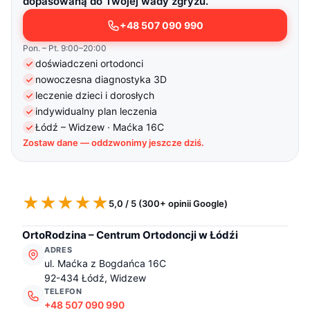
dopasowaną do Twojej wady zgryzu.
bezstresową atmosferę wykazując się jednocześnie pełnym
profesjonalizmem. Polecam
+48 507 090 990
Pon. – Pt. 9:00–20:00
Alicja
A
doświadczeni ortodonci
marzec 2025
nowoczesna diagnostyka 3D
ZnanyLekarz
Pani doktor bardzo szczegółowo opisała wszelakie wady
leczenie dzieci i dorosłych
zgryzu córki. Miła i profesjonalna.
indywidualny plan leczenia
Łódź – Widzew · Maćka 16C
Małgorzata
Zostaw dane — oddzwonimy jeszcze dziś.
M
marzec 2025
ZnanyLekarz
Bardzo miły i sympatyczny Pan Doktor, polecam wszystkim
implanty u tego lekarza
★★★★★
5,0 / 5 (300+ opinii Google)
Beata
OrtoRodzina – Centrum Ortodoncji w Łódźi
B
marzec 2025
ADRES
ZnanyLekarz
ul. Maćka z Bogdańca 16C
Profesjonalizm i zaangażowanie. Widać, że ortodoncja to nie
92-434 Łódź, Widzew
tylko praca dla Pani doktor ale też pasja.
TELEFON
+48 507 090 990