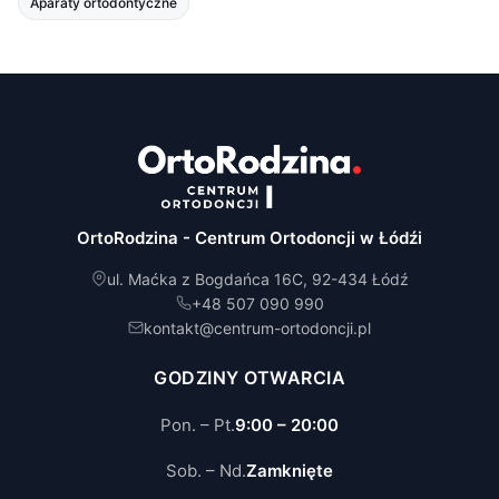
Aparaty ortodontyczne
Pani doktor jest bardzo konkretna, pomocna i otacza pacjenta
opieką oraz spokojem. Przy tym jest bardzo miłą i serdeczną
osobą. Jestem bardzo zadowolona z leczenia
Maria
M
marzec 2025
ZnanyLekarz
Pani doktor szybko i sprawnie pomogła mi z moim problemem.
Dba o komfort pacjenta i zawsze stara się robić delikatnie,
łagodząc ból.
OrtoRodzina - Centrum Ortodoncji w Łódźi
Izabella
ul. Maćka z Bogdańca 16C, 92-434 Łódź
I
marzec 2025
+48 507 090 990
ZnanyLekarz
kontakt@centrum-ortodoncji.pl
Bardzo szybka Pani doktor, potrafi się dogadać z dzieckiem,
umie znaleźć przejście kiedy dziecko się boi. Polecam
GODZINY OTWARCIA
Katarzyna W.
Pon. – Pt.
9:00 – 20:00
K
luty 2026
Google
Sob. – Nd.
Zamknięte
Polecam z całego serca! Pani ortodontka jest bardzo dokładna i