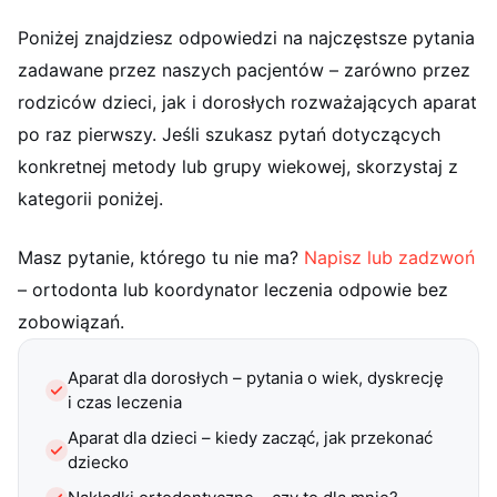
wszystko wyjaśnione.
Poniżej znajdziesz odpowiedzi na najczęstsze pytania
zadawane przez naszych pacjentów – zarówno przez
Alesia Paulovich
A
grudzień 2025
rodziców dzieci, jak i dorosłych rozważających aparat
ZnanyLekarz
po raz pierwszy. Jeśli szukasz pytań dotyczących
Jestem bardzo zadowolona z wizyty. Lekarz był miły, cierpliwy
i wszystko dokładnie wyjaśnił. Moje dziecko czuło się
konkretnej metody lub grupy wiekowej, skorzystaj z
komfortowo i bez stresu. Wizyta przebiegła w miłej
kategorii poniżej.
atmosferze. Zdecydowanie polecam.
Masz pytanie, którego tu nie ma?
Napisz lub zadzwoń
Dorota
D
grudzień 2025
– ortodonta lub koordynator leczenia odpowie bez
ZnanyLekarz
zobowiązań.
Potrzebowałam konsultacji ortodontycznej dla córki. Pani
doktor bardzo miła, z fajnym podejściem do dzieci,
szczegółowo zbadała córkę, wyjaśniła i przekazała plan
Aparat dla dorosłych – pytania o wiek, dyskrecję
działania. Polecam!
i czas leczenia
Aparat dla dzieci – kiedy zacząć, jak przekonać
Katarzyna
K
dziecko
listopad 2025
ZnanyLekarz