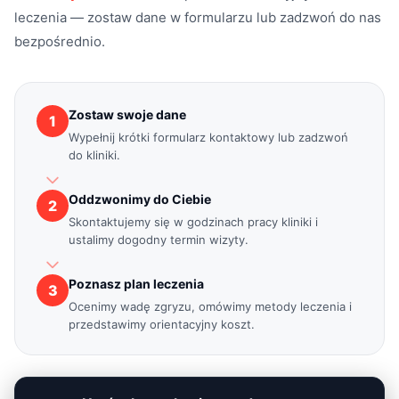
A
kwiecień 2025
leczenia — zostaw dane w formularzu lub zadzwoń do nas
ZnanyLekarz
bezpośrednio.
Polecam Panią Doktor, zaangażowanie i dokładne wyjaśnienie
przebiegu leczenia. Kilka wizyt mam już za sobą i to z efektem
uśmiech zdrowy na twarzy.
Zostaw swoje dane
1
Krzysztof Zimoń
K
Wypełnij krótki formularz kontaktowy lub zadzwoń
kwiecień 2025
do kliniki.
ZnanyLekarz
Bardzo zangazowana, mimo trudności jakie stwarza moja wada
świetnie sobie poradziła
Oddzwonimy do Ciebie
2
Skontaktujemy się w godzinach pracy kliniki i
Bartosz
ustalimy dogodny termin wizyty.
B
kwiecień 2025
ZnanyLekarz
Poznasz plan leczenia
3
Profesjonalna obsługa i sprzęt, całą wizyta i badania
Ocenimy wadę zgryzu, omówimy metody leczenia i
przebiegały bardzo dobrze. Miła atmosfera i bardzo pozytywna
przedstawimy orientacyjny koszt.
obsługa. Wszystko szczegółowo wyjaśnione i powiedziane.
Roksana
R
kwiecień 2025