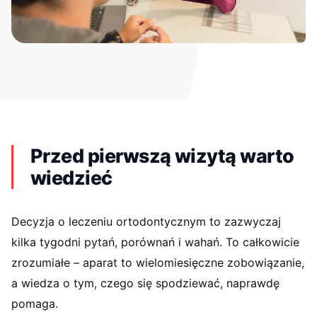
Dominik
D
styczeń 2026
ZnanyLekarz
Byłem pierwszy raz.
Jestem pod wrażeniem sprawności w działaniu całego
personelu. Wszystko konkretnie.
Łukasz
Ł
styczeń 2026
ZnanyLekarz
Przed pierwszą wizytą warto
Bardzo miło i szczegółowo. Konkretna odpowiedź, konkretne
kwoty i jak najszybsze rozpoczęcie leczenia
wiedzieć
BK
B
styczeń 2026
Decyzja o leczeniu ortodontycznym to zazwyczaj
ZnanyLekarz
kilka tygodni pytań, porównań i wahań. To całkowicie
Leczenie skuteczne. Miła i rzeczowa obsługa. Polecam
zrozumiałe – aparat to wielomiesięczne zobowiązanie,
Bartek
B
a wiedza o tym, czego się spodziewać, naprawdę
styczeń 2026
pomaga.
ZnanyLekarz
Polecam, wizyta bardzo sprawna, konkretna, bardzo dobrze