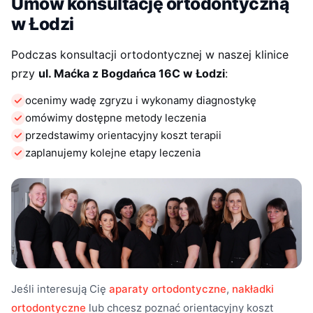
Umów konsultację ortodontyczną
ZnanyLekarz
w Łodzi
Była to pierwsza wizyta dziecka u stomatologa. Wyjątkowe
podejście Pan Doktor do 1,5 rocznego dziecka. W kreatywny i
Podczas konsultacji ortodontycznej w naszej klinice
empatyczny sposób potrafiła zająć się młodym pacjentem. Z
zaangażowaniem odpowiadała na wszystkie pytania rodziców.
przy
ul. Maćka z Bogdańca 16C w Łodzi
:
ocenimy wadę zgryzu i wykonamy diagnostykę
Karolina
K
omówimy dostępne metody leczenia
kwiecień 2025
ZnanyLekarz
przedstawimy orientacyjny koszt terapii
Przesympatyczna pani doktor. Wizyta przebiegła bardzo
zaplanujemy kolejne etapy leczenia
sprawnie i w super atmosferze. Czułam się zaopiekowana i
wiem, że pani doktor wie jak pomóc z moim problemem.
Bardzo polecam!
Wiktoria
W
kwiecień 2025
ZnanyLekarz
Miła i profesjonalna obsługa.
Przyjazna atmosfera.
Jeśli interesują Cię
aparaty ortodontyczne
,
nakładki
ortodontyczne
lub chcesz poznać orientacyjny koszt
AnetaZ.