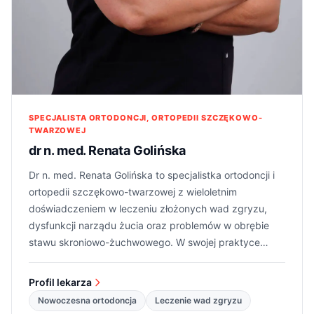
wszystko wyjaśnione.
Alesia Paulovich
A
grudzień 2025
ZnanyLekarz
Jestem bardzo zadowolona z wizyty. Lekarz był miły, cierpliwy
i wszystko dokładnie wyjaśnił. Moje dziecko czuło się
komfortowo i bez stresu. Wizyta przebiegła w miłej
SPECJALISTA ORTODONCJI, ORTOPEDII SZCZĘKOWO-
atmosferze. Zdecydowanie polecam.
TWARZOWEJ
dr n. med. Renata Golińska
Dorota
D
Dr n. med. Renata Golińska to specjalistka ortodoncji i
grudzień 2025
ortopedii szczękowo-twarzowej z wieloletnim
ZnanyLekarz
Potrzebowałam konsultacji ortodontycznej dla córki. Pani
doświadczeniem w leczeniu złożonych wad zgryzu,
doktor bardzo miła, z fajnym podejściem do dzieci,
dysfunkcji narządu żucia oraz problemów w obrębie
szczegółowo zbadała córkę, wyjaśniła i przekazała plan
stawu skroniowo-żuchwowego. W swojej praktyce
działania. Polecam!
łączy leczenie ortodontyczne z nowoczesnym
planowaniem terapii, również w przypadkach
Profil lekarza
Katarzyna
K
wymagających współpracy z chirurgią ortognatyczną.
listopad 2025
Nowoczesna ortodoncja
Leczenie wad zgryzu
ZnanyLekarz