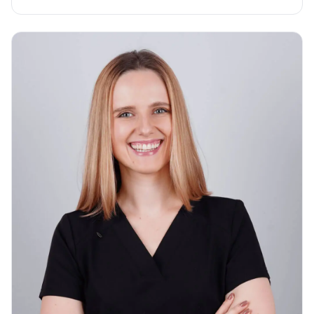
Córka bardzo zadowolona. Lekarze tak delikatni, że przysypiała
na fotelu. Profesjonalnie wszystko wytłumaczone, konkretny
plan i realizacja. Polecam
Lidia Domagała
L
listopad 2025
ZnanyLekarz
Pani Doktor to taki Aniołek, delikatna, miła i taki ludzki
człowiek, polecam z całego serca
JB
J
listopad 2025
ZnanyLekarz
Polecam. Profesjonalnie, miło i bardzo sprawnie. Jeden z
nielicznych lekarzy do których lubi chodzić nasz wymagający 8
latek. Mimo tego, że chodziliśmy do wielu innych osób dopiero
pani Alina zauważyła, zdiagnozowała i znalazła rozwiązanie.
Alicja
A
listopad 2025
ZnanyLekarz