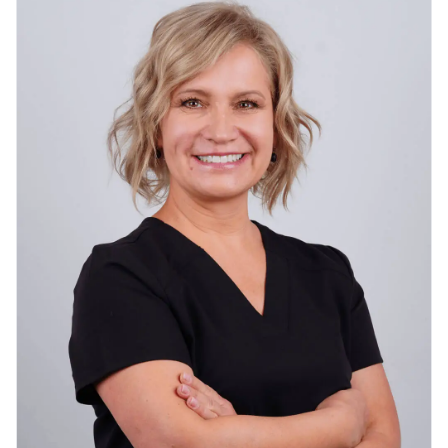
Dominik
D
styczeń 2026
ZnanyLekarz
Byłem pierwszy raz.
Jestem pod wrażeniem sprawności w działaniu całego
personelu. Wszystko konkretnie.
Łukasz
Ł
styczeń 2026
ZnanyLekarz
Bardzo miło i szczegółowo. Konkretna odpowiedź, konkretne
kwoty i jak najszybsze rozpoczęcie leczenia
BK
B
styczeń 2026
ZnanyLekarz
Leczenie skuteczne. Miła i rzeczowa obsługa. Polecam
Bartek
B
styczeń 2026
ZnanyLekarz
Polecam, wizyta bardzo sprawna, konkretna, bardzo dobrze