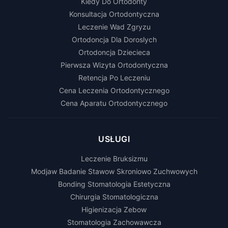
Kiedy Do Ortodonty
dobrem i zdrowiem pacjenta. Efekty leczenia ortodontycznego
Konsultacja Ortodontyczna
u córki widać gołym okiem mimo krótkiego leczenia. Polecam
Leczenie Wad Zgryzu
wizyty u Pani Doktor.
Ortodoncja Dla Doroslych
Ortodoncja Dziecieca
Jakub S.
J
kwiecień 2025
Pierwsza Wizyta Ortodontyczna
ZnanyLekarz
Retencja Po Leczeniu
Jestem bardzo zadowolony z wizyty. Pozbyłem się ósemek
Cena Leczenia Ortodontycznego
bezboleśnie i szybko. Pan Doktor z pełnym zaangażowaniem
Cena Aparatu Ortodontycznego
opisał cały proces oraz dał szczegółowe zalecenia. Jestem
kilka dni po zabiegu i nawet nie muszę brać leków
Czytaj więcej
przeciwbólowych. Polecam bardzo Pana Doktora Macieja.
USŁUGI
Beata
B
kwiecień 2025
Leczenie Bruksizmu
ZnanyLekarz
Modjaw Badanie Stawow Skroniowo Zuchwowych
Kompetentny, miły, spokojny, rzeczowy,tlumaczy wszystko
Bonding Stomatologia Estetyczna
spokojnie
Chirurgia Stomatologiczna
Higienizacja Zebow
Bartosz
B
kwiecień 2025
Stomatologia Zachowawcza