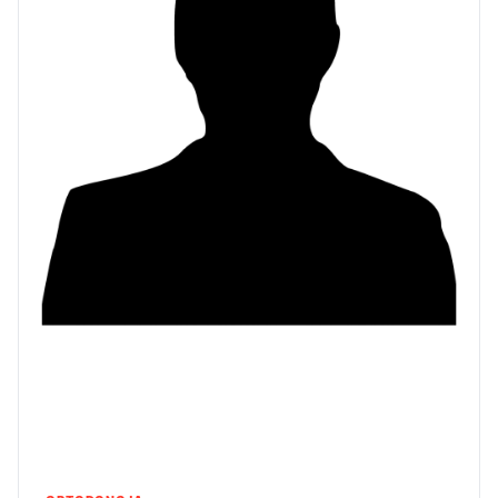
Bartosz
B
lipiec 2025
ZnanyLekarz
Od początku wszystko było dokładnie tłumaczone, dlaczego i
po co robimy dane rzeczy
Cyprian
C
lipiec 2025
ZnanyLekarz
Przebieg ekstrakcji ósemki bardzo szybki, brak jakiejkolwiek
opuchlizny więc lepiej zrobić tego sie nie da Polecam
Krzysiek
K
lipiec 2025
ZnanyLekarz
Super podejście do pacjenta,szczegółowy przegląd wraz z
objaśnieniem leczenia.wszystko w miłej atmosferze.szczerze
polecam
Wiesława Przybylska
W