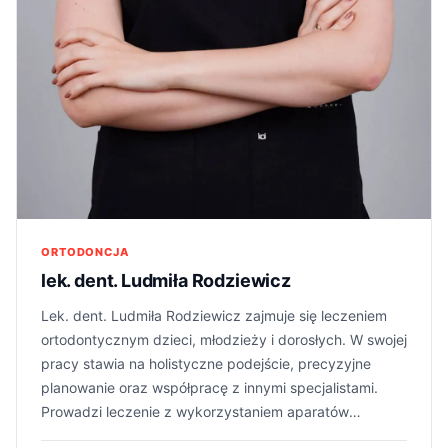
Przesympatyczny lekarz, ciepły człowiek i świetny specjalista!
Alek
A
październik 2025
ZnanyLekarz
Super dentysta, wszystko zrobiła szybko i dobrze, polecam!
ALLA
A
październik 2025
ZnanyLekarz
Wizyta przebiegła na wysokim poziomie. Lekarz jest bardzo
profesjonalny. Ząb został usunięty szybko, bezboleśnie i
ORTODONCJA
ostrożnie. Jestem bardzo zadowolony. Polecam serdecznie
lek. dent. Ludmiła Rodziewicz
Katarzyna
K
Lek. dent. Ludmiła Rodziewicz zajmuje się leczeniem
październik 2025
ortodontycznym dzieci, młodzieży i dorosłych. W swojej
ZnanyLekarz
Pani Doktor to świetny specjalista. Podjęła się sprowadzenia
pracy stawia na holistyczne podejście, precyzyjne
do łuku zatrzymanej trójki, której inni lekarze nie chcieli
planowanie oraz współpracę z innymi specjalistami.
„ruszyć”. W gabinecie panuje zawsze przyjemna atmosfera.
Prowadzi leczenie z wykorzystaniem aparatów
ruchomych, aparatów stałych oraz nakładek